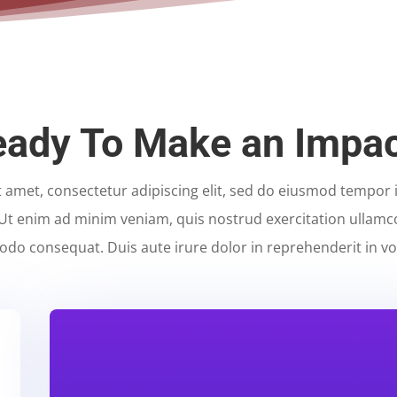
ady To Make an Impa
 amet, consectetur adipiscing elit, sed do eiusmod tempor i
Ut enim ad minim veniam, quis nostrud exercitation ullamco l
do consequat. Duis aute irure dolor in reprehenderit in vol